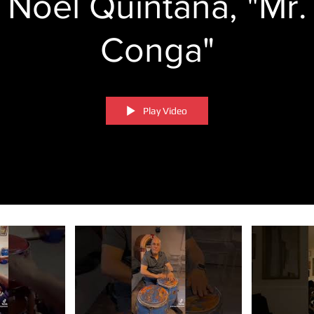
Noel Quintana, "Mr.
Conga"
Play Video