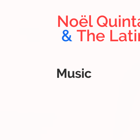
Noël Quint
&
The Lat
Music