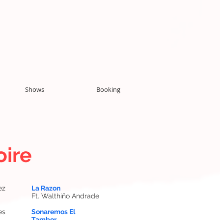
Shows
Booking
oire
ez
La Razon
Ft. Walthiño Andrade
es
Sonaremos El
Tambor