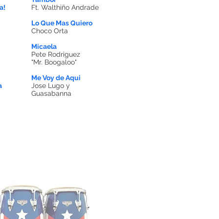
a!
Ft. Walthi
ñ
o Andrade
Lo Que Mas Quiero
Choco Orta
Micaela
Pete Rodriguez
"Mr. Boogaloo"
Me Voy de Aqui
a
Jose Lugo y
Guasabanna